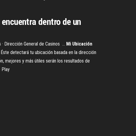
 encuentra dentro de un
s · Dirección General de Casinos ...
Mi
Ubicación
 Éste detectará tu ubicación basada en la dirección
ón, mejores y más útiles serán los resultados de
 Play