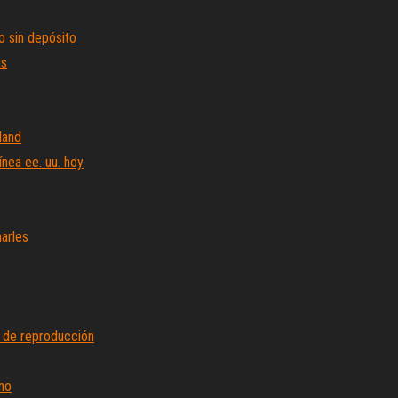
o sin depósito
as
land
ínea ee. uu. hoy
arles
 de reproducción
no