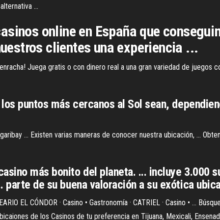
lternativa ...
asinos online en España que conseguim
nuestros clientes una experiencia ...
enracha! Juega gratis o con dinero real a una gran variedad de juegos co
e los puntos más cercanos al Sol sean, dependiend
 garibay ... Existen varias maneras de conocer nuestra ubicación, ... Obt
sino más bonito del planeta. ... incluye 3.000 s
 parte de su buena valoración a su exótica ubicac
NEARIO EL CÓNDOR · Casino • Gastronomía · CATRIEL · Casino • ... Búsque
icaiones de los Casinos de tu preferencia en Tijuana, Mexicali, Ensenada,