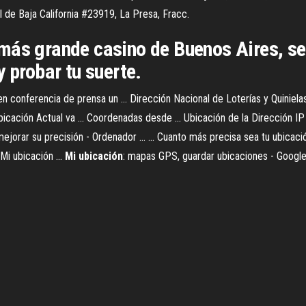
l de Baja California #23919, La Presa, Fracc.
más grande casino de Buenos Aires, se
y probar tu suerte.
n conferencia de prensa un ... Dirección Nacional de Loterías y Quiniela
cación Actual va ... Coordenadas desde ... Ubicación de la Dirección IP
ejorar su precisión - Ordenador ... ... Cuanto más precisa sea tu ubicaci
 Mi ubicación ...
Mi
ubicación
: mapas GPS, guardar ubicaciones - Google