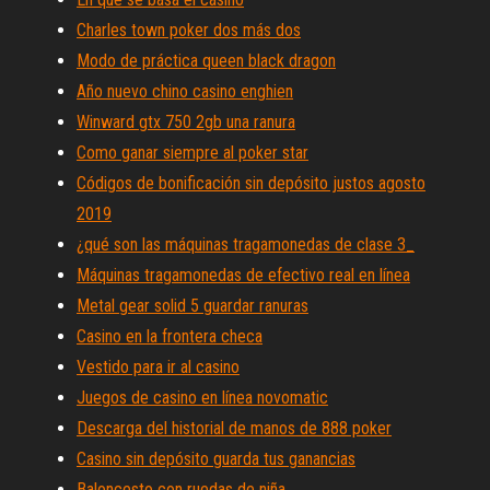
Charles town poker dos más dos
Modo de práctica queen black dragon
Año nuevo chino casino enghien
Winward gtx 750 2gb una ranura
Como ganar siempre al poker star
Códigos de bonificación sin depósito justos agosto
2019
¿qué son las máquinas tragamonedas de clase 3_
Máquinas tragamonedas de efectivo real en línea
Metal gear solid 5 guardar ranuras
Casino en la frontera checa
Vestido para ir al casino
Juegos de casino en línea novomatic
Descarga del historial de manos de 888 poker
Casino sin depósito guarda tus ganancias
Baloncesto con ruedas de niña