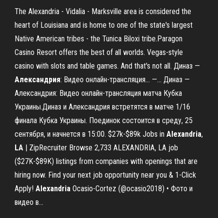
The Alexandria - Vidalia - Marksville area is considered the
heart of Louisiana and is home to one of the state's largest
Native American tribes - the Tunica Biloxi tribe.Paragon
Casino Resort offers the best of all worlds. Vegas-style
casino with slots and table games. And that's not all. Диназ —
Александрия
: Видео онлайн-трансляция... —… Диназ —
Александрия: Видео онлайн-трансляция матча Кубка
Украины.Диназ и Александрия встретятся в матче 1/16
финала Кубка Украины. Поединок состоится в среду, 25
сентября, и начнется в 15:00. $27k-$89k Jobs in
Alexandria
,
LA
| ZipRecruiter Browse 2,733 ALEXANDRIA, LA job
($27K-$89K) listings from companies with openings that are
hiring now. Find your next job opportunity near you & 1-Click
Apply!
Alexandria
Ocasio-Cortez (@ocasio2018) • Фото и
видео в…