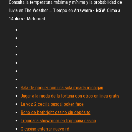
Consulta la temperatura máxima y mínima y la probabilidad de
lluvia en The Weather ... Tiempo en Arrawarra -
NSW
. Clima a
14
días
- Meteored
Sala de póquer con una sola mirada michigan
Jugar a la rueda de la fortuna con otros en línea gratis
La voz 2 cecilia pascal poker face
Bono de betbright casino sin depósito
Tropicana showroom en tropicana casino
G casino enterrar nuevo rd