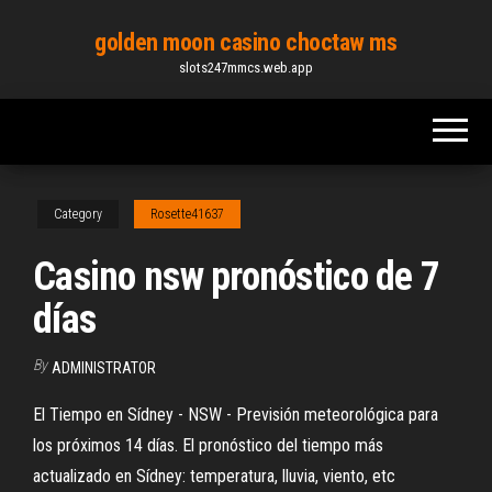
Skip
golden moon casino choctaw ms
to
slots247mmcs.web.app
the
content
Category
Rosette41637
Casino nsw pronóstico de 7
días
By
ADMINISTRATOR
El Tiempo en Sídney - NSW - Previsión meteorológica para
los próximos 14 días. El pronóstico del tiempo más
actualizado en Sídney: temperatura, lluvia, viento, etc