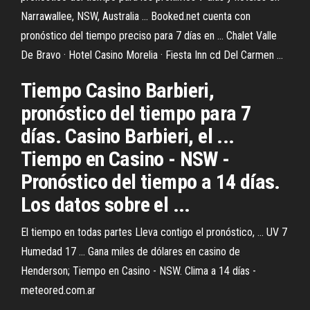
Narrawallee, NSW, Australia ... Booked.net cuenta con
pronóstico del tiempo preciso para 7 días en ... Chalet Valle
De Bravo · Hotel Casino Morelia · Fiesta Inn cd Del Carmen ...
Tiempo Casino Barbieri,
pronóstico del tiempo para 7
días. Casino Barbieri, el ...
Tiempo en Casino - NSW -
Pronóstico del tiempo a 14 días.
Los datos sobre el ...
El tiempo en todas partes Lleva contigo el pronóstico, ... UV 7
Humedad 17 ... Gana miles de dólares en casino de
Henderson; Tiempo en Casino - NSW. Clima a 14 días -
meteored.com.ar