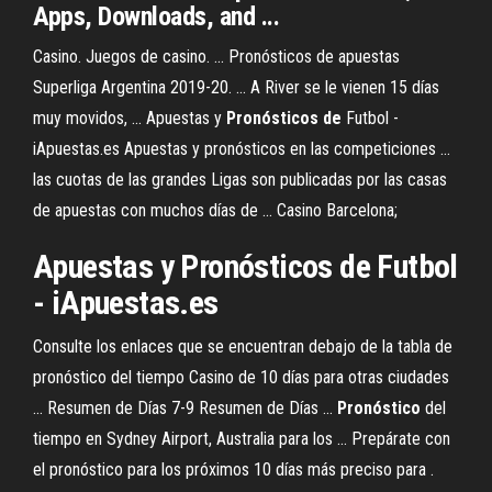
Apps, Downloads, and ...
Casino. Juegos de casino. ... Pronósticos de apuestas
Superliga Argentina 2019-20. ... A River se le vienen 15 días
muy movidos, ... Apuestas y
Pronósticos
de
Futbol -
iApuestas.es Apuestas y pronósticos en las competiciones ...
las cuotas de las grandes Ligas son publicadas por las casas
de apuestas con muchos días de ... Casino Barcelona;
Apuestas y
Pronósticos
de
Futbol
- iApuestas.es
Consulte los enlaces que se encuentran debajo de la tabla de
pronóstico del tiempo Casino de 10 días para otras ciudades
... Resumen de Días 7-9 Resumen de Días ...
Pronóstico
del
tiempo en Sydney Airport, Australia para los ... Prepárate con
el pronóstico para los próximos 10 días más preciso para .