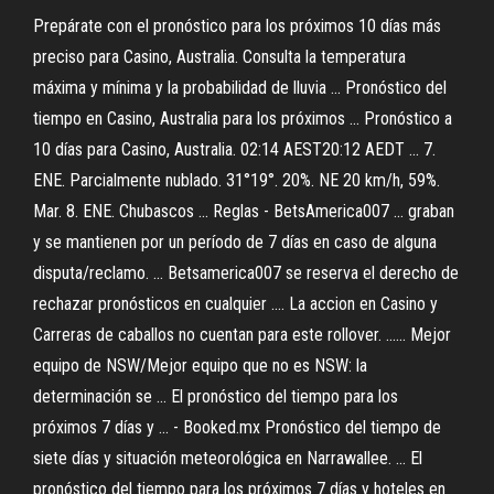
Prepárate con el pronóstico para los próximos 10 días más
preciso para Casino, Australia. Consulta la temperatura
máxima y mínima y la probabilidad de lluvia ... Pronóstico del
tiempo en Casino, Australia para los próximos ... Pronóstico a
10 días para Casino, Australia. 02:14 AEST20:12 AEDT ... 7.
ENE. Parcialmente nublado. 31°19°. 20%. NE 20 km/h, 59%.
Mar. 8. ENE. Chubascos ... Reglas - BetsAmerica007 ... graban
y se mantienen por un período de 7 días en caso de alguna
disputa/reclamo. ... Betsamerica007 se reserva el derecho de
rechazar pronósticos en cualquier .... La accion en Casino y
Carreras de caballos no cuentan para este rollover. ...... Mejor
equipo de NSW/Mejor equipo que no es NSW: la
determinación se ... El pronóstico del tiempo para los
próximos 7 días y ... - Booked.mx Pronóstico del tiempo de
siete días y situación meteorológica en Narrawallee. ... El
pronóstico del tiempo para los próximos 7 días y hoteles en