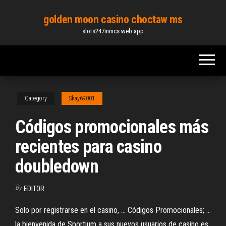
Skip
golden moon casino choctaw ms
to
slots247mmcs.web.app
the
content
Category
Skay69001
Códigos promocionales más
recientes para casino
doubledown
By
EDITOR
Solo por registrarse en el casino, ... Códigos Promocionales; ...
la bienvenida de Sportium a sus nuevos usuarios de casino es