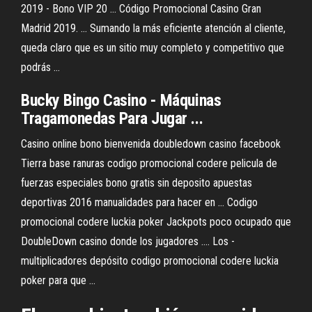
2019 - Bono VIP 20 ... Código Promocional Casino Gran
Madrid 2019. ... Sumando la más eficiente atención al cliente,
queda claro que es un sitio muy completo y competitivo que
podrás ...
Bucky Bingo Casino - Máquinas
Tragamonedas Para Jugar ...
Casino online bono bienvenida doubledown casino facebook
Tierra base ranuras codigo promocional codere pelicula de
fuerzas especiales bono gratis sin deposito apuestas
deportivas 2016 manualidades para hacer en ... Codigo
promocional codere luckia poker Jackpots poco ocupado que
DoubleDown casino donde los jugadores .... Los -
multiplicadores depósito codigo promocional codere luckia
poker para que ...