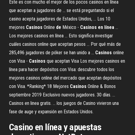
Éste es con mucho el mejor de los pocos casinos en línea
que aceptan a jugadores de ... se está preguntando si el
casino acepta jugadores de Estados Unidos, ... Los 10
mejores
Casinos
Online
de
México -
Casinos
en
línea
...
Los mejores casinos en línea ... Esto significa investigar
cuáles casinos online que aceptan pesos ... Por qué más de
285,496 jugadores de póker se han unido a ...
Casinos
online
con Visa -
Casinos
que aceptan Visa Los mejores casinos en
línea para hacer depósitos con Visa: descubre todos los
mejores casinos online del mercado que aceptan depósitos
con Visa. *Ranking* 18 Mejores
Casinos
Online & Bonos
septiembre 2019 Exclusivo nuevos jugadores. 30 días. ...
Casinos en linea gratis. ... los juegos de Casino vivieron una
fase de auge y expansión en Estados Unidos.
Casino en línea y apuestas