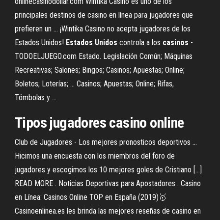
onlinecasinodollar.com Wintika Casino es uno de los
principales destinos de casino en línea para jugadores que
prefieren un ... ¡Wintika Casino no acepta jugadores de los
Estados Unidos!
Estados
Unidos
controla a los
casinos
-
TODOELJUEGO.com Estado. Legislación Común; Máquinas
Recreativas; Salones; Bingos; Casinos; Apuestas; Online;
Boletos; Loterías; ... Casinos; Apuestas; Online; Rifas,
Tómbolas y ...
Tipos
jugadores
casino
online
Club de Jugadores - Los mejores pronosticos deportivos ...
Hicimos una encuesta con los miembros del foro de
jugadores y escogimos los 10 mejores goles de Cristiano […]
READ MORE . Noticias Deportivas para Apostadores . Casino
en Línea: Casinos Online TOP en España (2019)🥇
Casinoenlinea.es les brinda las mejores reseñas de casino en