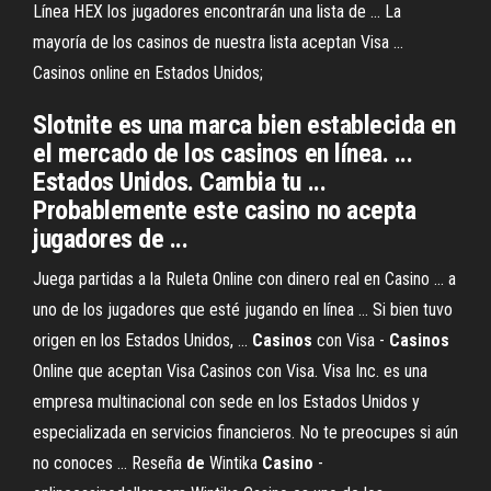
Línea HEX los jugadores encontrarán una lista de ... La
mayoría de los casinos de nuestra lista aceptan Visa ...
Casinos online en Estados Unidos;
Slotnite es una marca bien establecida en
el mercado de los casinos en línea. ...
Estados Unidos. Cambia tu ...
Probablemente este casino no acepta
jugadores de ...
Juega partidas a la Ruleta Online con dinero real en Casino ... a
uno de los jugadores que esté jugando en línea ... Si bien tuvo
origen en los Estados Unidos, ...
Casinos
con Visa -
Casinos
Online que aceptan Visa Casinos con Visa. Visa Inc. es una
empresa multinacional con sede en los Estados Unidos y
especializada en servicios financieros. No te preocupes si aún
no conoces ... Reseña
de
Wintika
Casino
-