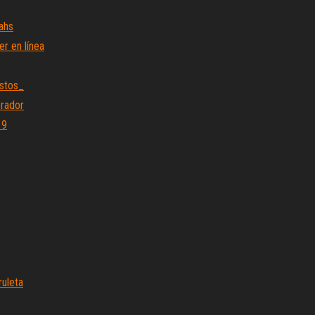
ahs
r en línea
estos_
erador
19
ruleta