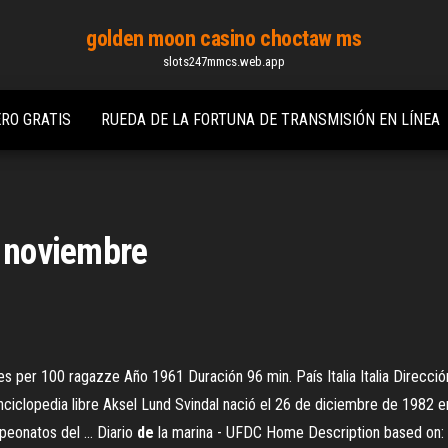
golden moon casino choctaw ms
slots247mmcs.web.app
ERO GRATIS
RUEDA DE LA FORTUNA DE TRANSMISIÓN EN LÍNEA
e noviembre
nes per 100 ragazze Año 1961 Duración 96 min. País Italia Italia Direcci
 enciclopedia libre Aksel Lund Svindal nació el 26 de diciembre de 1982
eonatos del ... Diario
de
la marina - UFDC Home Description based on: A