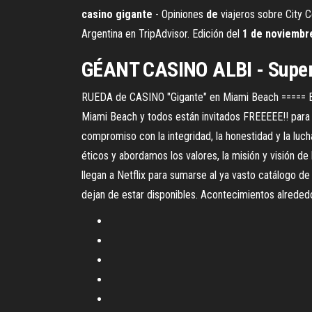
casino
gigante
- Opiniones
de
viajeros sobre City Ce
Argentina en TripAdvisor. Edición del
1
de
noviembr
GÉANT CASINO ALBI - Superm
RUEDA de CASINO "Gigante" en Miami Beach ===== E
Miami Beach y todos están invitados FREEEEE!! para
compromiso con la integridad, la honestidad y la lu
éticos y abordamos los valores, la misión y visión de
llegan a Netflix para sumarse al ya vasto catálogo d
dejan de estar disponibles. Acontecimientos alrede